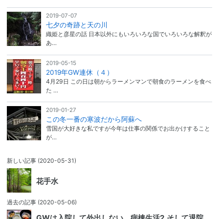
2019-07-07
七夕の奇跡と天の川
織姫と彦星の話 日本以外にもいろいろな国でいろいろな解釈が
あ…
2019-05-15
2019年GW連休（４）
4月29日 この日は朝からラーメンマンで朝食のラーメンを食べ
た …
2019-01-27
この冬一番の寒波だから阿蘇へ
雪国が大好きな私ですが今年は仕事の関係でお出かけすること
が…
新しい記事
(2020-05-31)
花手水
過去の記事
(2020-05-06)
GWは入院して外出しない 病棟生活2 そして退院